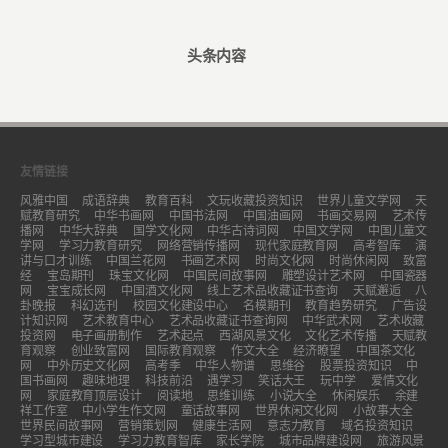
头条内容
友情链接
风雅中国
成语辞典
教育百科
文玩收藏投资知识
世界儿童文学网
天
赋教育研究
中华书画网
中国书法网
中国油画网
书画交易网
艺术传
播网
中华大辞典
国学文化网
中华古诗词网
中国文学网
中国儿童文
学网
学习力教育研究
网络营销传播网
现代家庭教育网
高考智库
演
讲与口才训练
中国兰花网
书画艺术网
时尚文化网
时尚休闲网
致富
经
宝岛期刊
珠宝文化网
中国民间故事网
雕塑设计艺术网
中国瓷器
网
宝宝成长网
中国酒文化网
线上艺术品收藏证书查询
天赋邂逅
八
卦晚报
科幻选刊
校园文化建设中心
名模期刊
教育趋势研究
广告设
计知识网
艺术教育中心
艺术品收藏证书查询网
中华武术网
艺术收藏
投资网
电子画册制作
艺术起点
西湖风景文化
文化艺术传播
天赋教
育观察
创业致富网
国际教育观察
作文大全
经济瞭望
中国茶文化
网
中外历史文化网
高考季
中华人物谱
思维谷
股票投资知识
中
国书画网
趣味地理
科技前沿
遇学习
笑话大王
玩中学
爱情文化
网
家庭教育顶层设计
阅读地
思维训练
小说大全
休闲娱乐
余建
祥工作室
中小学生作文网
童话故事网
世界休闲文化网
小故事大全
世界民间故事网
营销策划网
健康生活网
意志力教育
域名投资知识
学习型城市建设
学习力教育智库
家长学院
城市品牌建设网
旅游风景