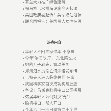
芬兰大力推广绿色建筑
●
福岛核污水排海设施今天起试
●
美国政府被起诉！美军燃油泄漏
●
联合国报告：美国黑人女性在医
●
热点内容
年轻人不回老家过年 不意味
●
今年“尔滨”火了，东北菜也火
●
她的儿子暴毙，震动美国
●
郑州潜水员溺亡海洋馆发布情
●
卡特夫人进入临终关怀 在家
●
我国科学家首次成功构建胚胎
●
争议！马斯克脑机接口公司招募
●
这届年轻人为何对换“壳”上
●
脑机接口，帮人开口
●
今年六月十四日是第二十个世
●