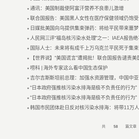
通讯：美国制裁使阿富汗营养不良患儿激增
●
联合国报告：美国黑人女性在医疗保健领域仍饱受
●
日媒批美国向乌提供集束弹药：将给平民带来噩梦
●
人民网三评“福岛核污染水处理”之一：IAEA报告绝
●
国际人士：未来将有成千上万乌克兰平民死于集束
●
【世界说】“美国谎言”遭揭批！联合国报告谴责美
●
唠科 | 海外专家这么看中国生态保护
●
吉尔吉斯斯坦前总理：加强水资源管理，中国中亚
●
“日本政府强推核污染水排海是极不负责任的行为”
●
“日本政府强推核污染水排海是极不负责任的行为”
●
韩国市民团体赴日反对核污染水排海：将带11万人
●
58