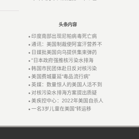
头条内容
印度南部出现尼帕病毒死亡病
●
通讯：美国制裁使阿富汗营养不
●
日媒批美国向乌提供集束弹药
●
“日本政府强推核污染水排海
●
韩国市民团体赴日反对核污染
●
美国费城蔓延“毒品流行病”
●
英媒：数量惊人的美国人活不到
●
对核污染水排海方案提出质疑
●
美疾控中心：2022年美国自杀人
●
一名3岁儿童在美国“转运移
●