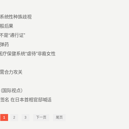
系统性种族歧视
般后果
不是“通行证”
弹药
医疗保健系统“虐待”非裔女性
需合力攻关
（国际视点）
签名 在日本首相官邸喊话
1
2
3
下一页
尾页