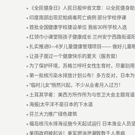
《全民健身日》人民日报仲音文章：以全民健身助
●
印度南部出现尼帕病毒死亡病例 部分学校停课
●
首批全国健康学校建设单位 我省30所学校入选
●
红领巾小课堂陪孩子健康成长 兰州安宁西路街道
●
扎实推进0—6岁儿童健康管理项目—— 做好儿童
●
让孩子度过一个健康快乐的夏天（服务窗）
●
为了保护环境，苏格兰呼吁女性生育时，尽量别用
●
第一批核污染水排放计划公布！多方反对，日本为
●
“临时儿女”悄然兴起，不少从业者月入过万！
●
土耳其学者：美西方所作所为与世卫大会主题背道
●
海报|太平洋不是日本的下水道
●
芬兰大力推广绿色建筑
●
福岛核污水排海设施今天起试运行 日本渔业人员
●
美国政府被起诉！美军燃油泄漏致数千人患病
●