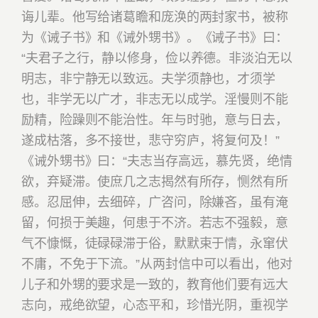
诲儿辈。他写给诸葛瞻和庞涣的两封家书，被称
为《诫子书》和《诫外甥书》。《诫子书》曰：
“夫君子之行，静以修身，俭以养德。非淡泊无以
明志，非宁静无以致远。夫学须静也，才须学
也，非学无以广才，非志无以成学。淫慢则不能
励精，险躁则不能治性。年与时驰，意与日去，
遂成枯落，多不接世，悲守穷庐，将复何及！”
《诫外甥书》曰：
“夫志当存高远，慕先贤，绝情
欲，弃疑滞。使庶几之志揭然有所存，恻然有所
感。忍屈伸，去细碎，广咨问，除嫌吝，虽有淹
留，何损于美趣，何患于不济。若志不强毅，意
气不慷慨，徒碌碌滞于俗，默默束于情，永窜伏
不庸，不免于下流。”
从两封信中可以看出，他对
儿子和外甥的要求是一致的，教育他们要有远大
志向，戒绝欲望，心态平和，珍惜光阴，重视学