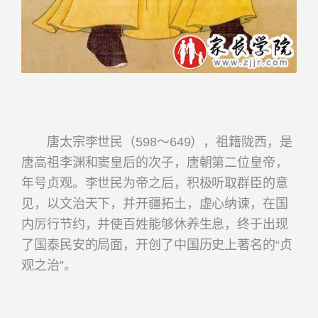
唐太宗李世民（598～649），祖籍陇西，是
唐高祖李渊和窦皇后的次子，唐朝第二位皇帝，
年号贞观。李世民为帝之后，积极听取群臣的意
见，以文治天下，并开疆拓土，虚心纳谏，在国
内厉行节约，并使百姓能够休养生息，终于出现
了国泰民安的局面，开创了中国历史上著名的“贞
观之治”。