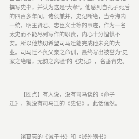
撰写史书，并认为这是“大孝”。他感到自孔子死后
的四百多年间，诸侯兼并，史记断绝，当今海内
一统，明主贤君、忠臣义士等的事迹，作为一名
太史而不能尽到写作的职责，内心十分惶惧不
安。所以他热切希望司马迁能完成他未竟的大
业。司马迁不负父亲之命训，最终写出被誉为“史
家之绝唱，无韵之离骚”的《史记》，名垂青史。
【圈点】有人说，没有司马谈的《命子
迁》，就没有司马迁的《史记》。此话信然。
诸葛亮的《诫子书》
和《诫外甥书》