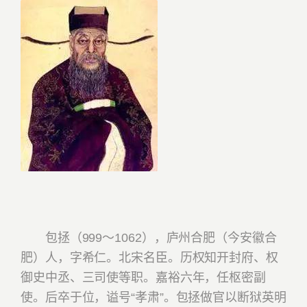
包拯（999～1062），庐州合肥（今安徽合
肥）人，字希仁。北宋名臣。历权知开封府、权
御史中丞、三司使等职。嘉裕六年，任枢密副
使。后卒于位，谥号“孝肃”。包拯做官以断狱英明