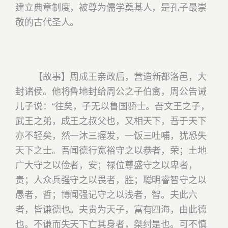
建立典章制度，被尊为儒学奠基人，是孔子最崇
敬的古代圣人。
【故事】周成王亲政后，营造新都洛邑，大
封诸侯。他将鲁地封给周公之子伯禽，周公告诫
儿子说：“往矣，子无以鲁国骄士。吾文王之子，
武王之弟，成王之叔父也，又相天下，吾于天下
亦不轻矣，然一沐三握发，一饭三吐哺，犹恐失
天下之士。吾闻德行宽裕守之以恭者，荣；土地
广大守之以俭者，安；禄位尊盛守之以卑者，
贵；人众兵强守之以畏者，胜；聪明睿智守之以
愚者，哲；博闻强记守之以浅者，智。夫此六
者，皆谦德也。夫贵为天子，富有四海，由此德
也。不谦而失天下亡其身者，桀纣是也。可不慎