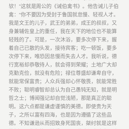
欤！”这就是周公的《诫伯禽书》。他告诫儿子伯
禽：“你不要因为受封于鲁国就怠慢、轻视人才。
我是文王的儿子，武王的弟弟，成王的叔叔，又
身兼辅佐皇上的重任，我在天下的地位也不能算
轻贱的了。可是，一次沐浴，要多次停下来，握
着自己已散的头发，接待宾客；吃一顿饭，要多
次停下来，唯恐因怠慢而失去人才。我听说，
德
行宽裕却恭敬待人，就会得到荣耀；土地广大却
克勤克俭，就没有危险；禄位尊盛却谦卑自守，
就能常保富贵；人众兵强却心怀敬畏，就能常胜
不败；聪明睿智却总认为自己愚钝无知，就是明
哲之士；博闻强记却自觉浅陋，那是真正的聪
明。这六点都是谦虚谨慎的美德。即使贵为天
子，之所以富有四海，也是因为遵循了这些品
德。不知谦逊从而招致身死国丧，桀纣就是这样