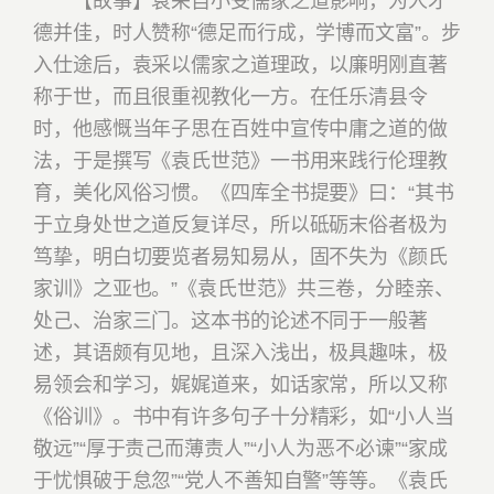
【故事】袁采自小受儒家之道影响，为人才
德并佳，时人赞称“德足而行成，学博而文富”。步
入仕途后，袁采以儒家之道理政，以廉明刚直著
称于世，而且很重视教化一方。在任乐清县令
时，他感慨当年子思在百姓中宣传中庸之道的做
法，于是撰写《袁氏世范》一书用来践行伦理教
育，美化风俗习惯。《四库全书提要》曰：
“其书
于立身处世之道反复详尽，所以砥砺末俗者极为
笃挚，明白切要览者易知易从，固不失为《颜氏
家训》之亚也。”
《袁氏世范》共三卷，分睦亲、
处己、治家三门。这本书的论述不同于一般著
述，其语颇有见地，且深入浅出，极具趣味，极
易领会和学习，娓娓道来，如话家常，所以又称
《俗训》。书中有许多句子十分精彩，如
“小人当
敬远”“厚于责己而薄责人”“小人为恶不必谏”“家成
于忧惧破于怠忽”“党人不善知自警”等等。
《袁氏