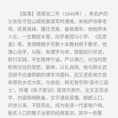
【故事】清顺治二年（1645年），朱伯庐的
父亲在守昆山城抵御清军时遇难。朱柏庐侍奉老
母，抚育弟妹，播迁流离，备极艰辛。他始终未
入仕，一生教授乡里，向学者授以小学、《近思
录》等，曾用精楷手写数十本教材用于教学。他
潜心治学，以程、朱理学为本，提倡知行并进，
躬行实践。平生精神宁谧，严以律己，对当时愿
和他交往的官吏、豪绅，以礼自持。他与顾炎武
坚辞不应康熙朝的博学鸿儒科，后又坚拒地方官
举荐的乡饮大宾，与徐枋、杨无咎号称“吴中三高
士”。所著《朱子家训》是其代表作，全文五百余
字，内容简明赅备，文字通俗易懂，朗朗上口，
问世以来，不胫而走，成为有清一代家喻户晓、
脍炙人口的教子治家的经典家训。其中一些警