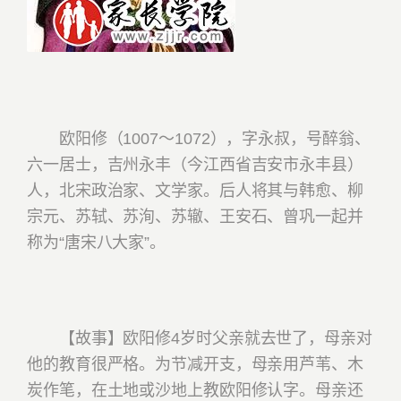
欧阳修（1007～1072），字永叔，号醉翁、
六一居士，吉州永丰（今江西省吉安市永丰县）
人，北宋政治家、文学家。后人将其与韩愈、柳
宗元、苏轼、苏洵、苏辙、王安石、曾巩一起并
称为“唐宋八大家”。
【故事】欧阳修4岁时父亲就去世了，母亲对
他的教育很严格。为节减开支，母亲用芦苇、木
炭作笔，在土地或沙地上教欧阳修认字。母亲还