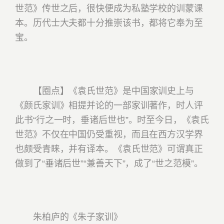
世范》传世之后，很快便成为私塾学校的训蒙课
本。历代士大夫都十分推崇该书，都将它奉为至
宝。
【圈点】《袁氏世范》是中国家训史上与
《颜氏家训》相提并论的一部家训著作，时人评
此书“行之一时，垂诸后世也”。时至今日，《袁氏
世范》不仅在中国仍受重视，而且在西方汉学界
也颇受青睐，并有译本。《袁氏世范》可谓真正
做到了“垂诸后世”“兼善天下”，成了“世之范模”。
朱柏庐的《朱子家训》