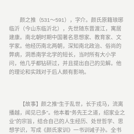
颜之推（531～591），字介。颜氏原籍琅琊
临沂（今山东临沂北），先世随东晋渡江，寓居
建康。南北朝时期中国著名思想家、教育家、文
学家。他经历南北两朝，深知南北政治、俗尚的
弊病，洞悉南学北学的短长，当时所有大小学
问，他几乎都钻研过，并且提出自己的见解。他
的理论和实践对于后人颇有影响。
【故事】颜之推“生于乱世，长于戎马，流离
播越，闻见已多”。他本着“务先王之道，绍家业之
业”的宗旨，结合自己的人生经历、处世哲学、思
想学识，写成《颜氏家训》一书训诫子孙。全书