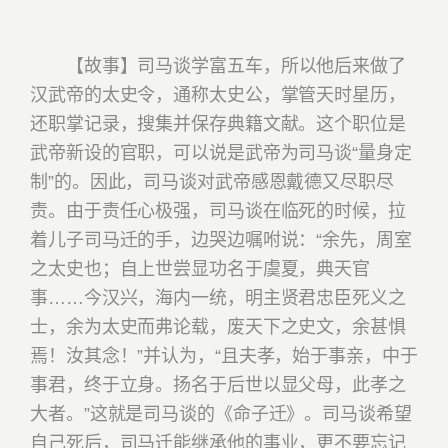
【故事】司马谈学富五车，所以他后来做了
汉武帝的太史令，通称太史公，掌管天时星历，
还职掌记录，搜集并保存典籍文献。这个职位是
武帝新设的官职，可以说是武帝为司马谈“量身定
制”的。因此，司马谈对武帝感恩戴德又尽职尽
责。由于责任心极强，司马谈在临死的时候，拉
着儿子司马迁的手，边哭边嘱咐说：“余先，周室
之太史也；自上世尝显功名于虞夏，典天官
事……今汉兴，海内一统，明主贤君忠臣死义之
士，余为太史而弗论载，废天下之史文，余甚惧
焉！汝其念！”并认为，“且夫孝，始于事亲，中于
事君，终于立身。扬名于后世以显父母，此孝之
大者。”这就是司马谈的《命子迁》。
司马谈希望
自己死后，司马迁能继承他的事业，更不要忘记