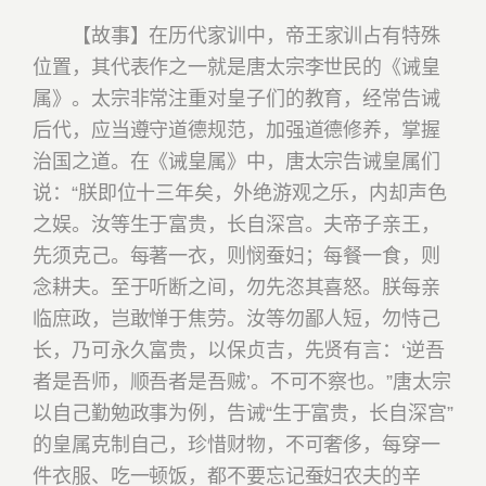
【故事】在历代家训中，帝王家训占有特殊
位置，其代表作之一就是唐太宗李世民的《诫皇
属》。太宗非常注重对皇子们的教育，经常告诫
后代，应当遵守道德规范，加强道德修养，掌握
治国之道。在《诫皇属》中，唐太宗告诫皇属们
说：
“朕即位十三年矣，外绝游观之乐，内却声色
之娱。汝等生于富贵，长自深宫。夫帝子亲王，
先须克己。每著一衣，则悯蚕妇；每餐一食，则
念耕夫。至于听断之间，勿先恣其喜怒。朕每亲
临庶政，岂敢惮于焦劳。汝等勿鄙人短，勿恃己
长，乃可永久富贵，以保贞吉，先贤有言：‘逆吾
者是吾师，顺吾者是吾贼’。不可不察也。”
唐太宗
以自己勤勉政事为例，告诫“生于富贵，长自深宫”
的皇属克制自己，珍惜财物，不可奢侈，每穿一
件衣服、吃一顿饭，都不要忘记蚕妇农夫的辛