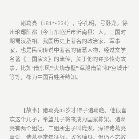
诸葛亮（181～234），字孔明，号卧龙，徐
州琅琊阳都（今山东临沂市沂南县）人，三国时
期蜀汉丞相。我国历史上著名的政治家、军事
家，也是民间传说中著名的智慧人物，经过文学
名著《三国演义》的流传，关于他的许多传奇故
事，比如“借东风”“火烧赤壁”“草船借箭”和“空城计”
等等，都为中国百姓所熟知。
【故事】诸葛亮46岁才得子诸葛瞻。他很喜
欢这个儿子，希望儿子将来成为国家栋梁。诸葛
亮有两个姐姐，二姐所生子叫庞涣，深得诸葛亮
喜爱。诸葛亮常年征战，政务缠身，但仍不忘教