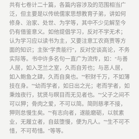
共有七卷计二十篇，各篇内容涉及的范围相当广
泛，但主要是以传统儒家思想教育子弟，讲如何
修身、治家、处世、为学等，其中不少见解至今
仍有借鉴意义。如他提倡学习，反对不学无术；
认为学习应以读书为主，又要注意工农商贾等方
面的知识；主张“学贵能行”，反对空谈高论，不务
实际等。书中许多名句一直广为流传，如：
“与善
人居，如入芝兰之室，久而自芳也；与恶人居，
如入鲍鱼之肆，久而自臭也。”“积财千万，不如薄
技在身。”“幼而学者，如日出之光；老而学者，如
秉烛夜行，犹贤与瞑目而无见者也。”“父子之间不
可以狎；骨肉之爱，不可以简。简则慈孝不接，
狎则怠慢生矣。”“有志向者，遂能磨砺，以就素
业，无履立者，自兹堕慢，便为凡人。”“生不可不
惜，不可苟惜。”等等。