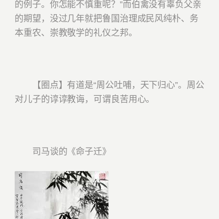
的例子。你怎能不慎重呢？”
而伯禽没有辜负父亲
的期望，没过几年就把鲁国治理成民风纯朴、务
本重农、崇教敬学的礼仪之邦。
【圈点】有道是“周公吐哺，天下归心”。周公
对儿子的谆谆教诲，可谓良苦用心。
司马谈的《命子迁》