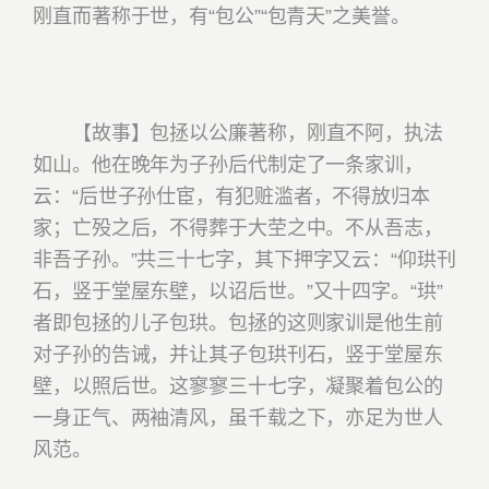
刚直而著称于世，有“包公”“包青天”之美誉。
【故事】包拯以公廉著称，刚直不阿，执法
如山。他在晚年为子孙后代制定了一条家训，
云：
“后世子孙仕宦，有犯赃滥者，不得放归本
家；亡殁之后，不得葬于大茔之中。不从吾志，
非吾子孙。”
共三十七字，其下押字又云：
“仰珙刊
石，竖于堂屋东壁，以诏后世。”
又十四字。“珙”
者即包拯的儿子包珙。包拯的这则家训是他生前
对子孙的告诫，并让其子包珙刊石，竖于堂屋东
壁，以照后世。这寥寥三十七字，凝聚着包公的
一身正气、两袖清风，虽千载之下，亦足为世人
风范。