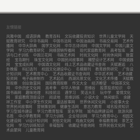
友情链接
风雅中国
成语辞典
教育百科
文玩收藏投资知识
世界儿童文学网
天
赋教育研究
中华书画网
中国书法网
中国油画网
书画交易网
艺术传
播网
中华大辞典
国学文化网
中华古诗词网
中国文学网
中国儿童文
学网
学习力教育研究
网络营销传播网
现代家庭教育网
高考智库
演
讲与口才训练
中国兰花网
书画艺术网
时尚文化网
时尚休闲网
致富
经
宝岛期刊
珠宝文化网
中国民间故事网
雕塑设计艺术网
中国瓷器
网
宝宝成长网
中国酒文化网
线上艺术品收藏证书查询
天赋邂逅
八
卦晚报
科幻选刊
校园文化建设中心
名模期刊
教育趋势研究
广告设
计知识网
艺术教育中心
艺术品收藏证书查询网
中华武术网
艺术收藏
投资网
电子画册制作
艺术起点
西湖风景文化
文化艺术传播
天赋教
育观察
创业致富网
国际教育观察
作文大全
经济瞭望
中国茶文化
网
中外历史文化网
高考季
中华人物谱
思维谷
股票投资知识
中
国书画网
趣味地理
科技前沿
遇学习
笑话大王
玩中学
爱情文化
网
家庭教育顶层设计
阅读地
思维训练
小说大全
休闲娱乐
余建
祥工作室
中小学生作文网
童话故事网
世界休闲文化网
小故事大全
世界民间故事网
营销策划网
健康生活网
意志力教育
域名投资知识
学习型城市建设
学习力教育智库
家长学院
城市品牌建设网
旅游风景
名胜
中小学教育网
学习力训练
企业培训网
学习力教育中心
校园文
化建设网
VI设计知识网
民俗文化网
戏曲文化网
幸福教育网
茶艺文
化网
学习力训练知识
幸福智库
收藏证书查询网
世界民俗文化网
艺
术启蒙网
儿童教育网