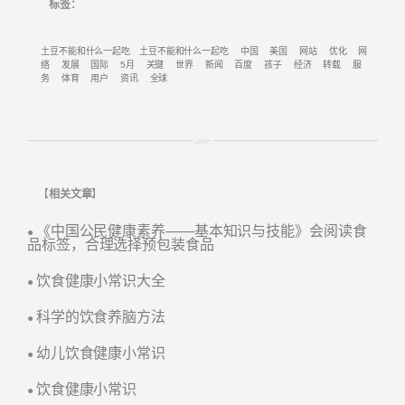
标签：
土豆不能和什么一起吃
土豆不能和什么一起吃
中国
美国
网站
优化
网
络
发展
国际
5月
关键
世界
新闻
百度
孩子
经济
转载
服
务
体育
用户
资讯
全球
【
相关文章
】
《中国公民健康素养——基本知识与技能》会阅读食
●
品标签，合理选择预包装食品
饮食健康小常识大全
●
科学的饮食养脑方法
●
幼儿饮食健康小常识
●
饮食健康小常识
●