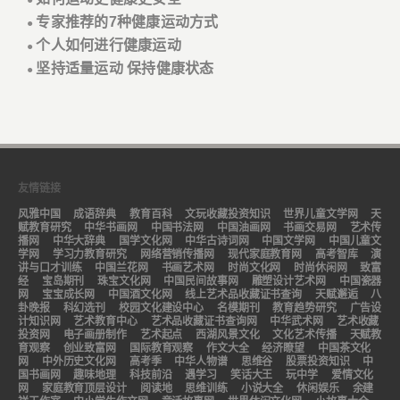
●
专家推荐的7种健康运动方式
●
个人如何进行健康运动
●
坚持适量运动 保持健康状态
●
友情链接
风雅中国
成语辞典
教育百科
文玩收藏投资知识
世界儿童文学网
天
赋教育研究
中华书画网
中国书法网
中国油画网
书画交易网
艺术传
播网
中华大辞典
国学文化网
中华古诗词网
中国文学网
中国儿童文
学网
学习力教育研究
网络营销传播网
现代家庭教育网
高考智库
演
讲与口才训练
中国兰花网
书画艺术网
时尚文化网
时尚休闲网
致富
经
宝岛期刊
珠宝文化网
中国民间故事网
雕塑设计艺术网
中国瓷器
网
宝宝成长网
中国酒文化网
线上艺术品收藏证书查询
天赋邂逅
八
卦晚报
科幻选刊
校园文化建设中心
名模期刊
教育趋势研究
广告设
计知识网
艺术教育中心
艺术品收藏证书查询网
中华武术网
艺术收藏
投资网
电子画册制作
艺术起点
西湖风景文化
文化艺术传播
天赋教
育观察
创业致富网
国际教育观察
作文大全
经济瞭望
中国茶文化
网
中外历史文化网
高考季
中华人物谱
思维谷
股票投资知识
中
国书画网
趣味地理
科技前沿
遇学习
笑话大王
玩中学
爱情文化
网
家庭教育顶层设计
阅读地
思维训练
小说大全
休闲娱乐
余建