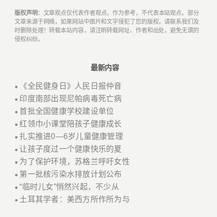
版权声明
：文章观点仅代表作者观点，作为参考，不代表本站观点。部分
文章来源于网络，如果网站中图片和文字侵犯了您的版权，请联系我们及
时删除处理！转载本站内容，请注明转载网址、作者和出处，避免无谓的
侵权纠纷。
最新内容
《全民健身日》人民日报仲音
●
印度南部出现尼帕病毒死亡病
●
首批全国健康学校建设单位
●
红领巾小课堂陪孩子健康成长
●
扎实推进0—6岁儿童健康管理
●
让孩子度过一个健康快乐的夏
●
为了保护环境，苏格兰呼吁女性
●
第一批核污染水排放计划公布
●
“临时儿女”悄然兴起，不少从
●
土耳其学者：美西方所作所为与
●