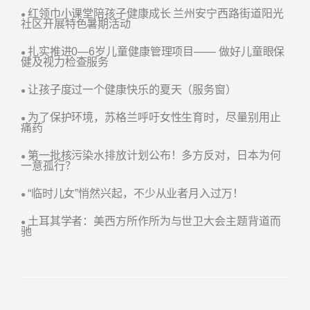
红领巾小课堂陪孩子健康成长 兰州安宁西路街道阳光
●
社区开展特色暑期活动
扎实推进0—6岁儿童健康管理项目—— 做好儿童眼保
●
健及视力检查服务
让孩子度过一个健康快乐的夏天（服务窗）
●
为了保护环境，苏格兰呼吁女性生育时，尽量别用止
●
痛药
第一批核污染水排放计划公布！多方反对，日本为何
●
一意孤行？
“临时儿女”悄然兴起，不少从业者月入过万！
●
土耳其学者：美西方所作所为与世卫大会主题背道而
●
驰