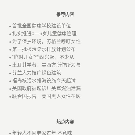
推荐内容
首批全国健康学校建设单位
●
扎实推进0—6岁儿童健康管理
●
为了保护环境，苏格兰呼吁女性
●
第一批核污染水排放计划公布
●
“临时儿女”悄然兴起，不少从
●
土耳其学者：美西方所作所为与
●
芬兰大力推广绿色建筑
●
福岛核污水排海设施今天起试
●
美国政府被起诉！美军燃油泄漏
●
联合国报告：美国黑人女性在医
●
热点内容
年轻人不回老家过年 不意味
●