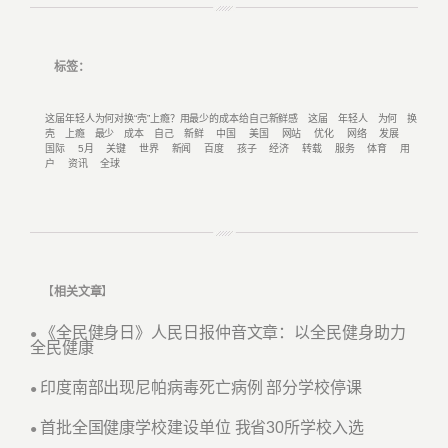
标签：
这届年轻人为何对换“壳”上瘾？用最少的成本给自己新鲜感
这届
年轻人
为何
换
壳
上瘾
最少
成本
自己
新鲜
中国
美国
网站
优化
网络
发展
国际
5月
关键
世界
新闻
百度
孩子
经济
转载
服务
体育
用
户
资讯
全球
【
相关文章
】
《全民健身日》人民日报仲音文章：以全民健身助力
●
全民健康
印度南部出现尼帕病毒死亡病例 部分学校停课
●
首批全国健康学校建设单位 我省30所学校入选
●