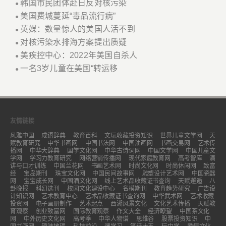
韩国市民团体赴日反对核污染
●
美国费城蔓延“毒品流行病”
●
英媒：数量惊人的美国人活不到
●
对核污染水排海方案提出质疑
●
美疾控中心：2022年美国自杀人
●
一名3岁儿童在美国“转运移
●
友情链接
风雅中国
成语辞典
教育百科
文玩收藏投资知识
世界儿童文学网
天
赋教育研究
中华书画网
中国书法网
中国油画网
书画交易网
艺术传
播网
中华大辞典
国学文化网
中华古诗词网
中国文学网
中国儿童文
学网
学习力教育研究
网络营销传播网
现代家庭教育网
高考智库
演
讲与口才训练
中国兰花网
书画艺术网
时尚文化网
时尚休闲网
致富
经
宝岛期刊
珠宝文化网
中国民间故事网
雕塑设计艺术网
中国瓷器
网
宝宝成长网
中国酒文化网
线上艺术品收藏证书查询
天赋邂逅
八
卦晚报
科幻选刊
校园文化建设中心
名模期刊
教育趋势研究
广告设
计知识网
艺术教育中心
艺术品收藏证书查询网
中华武术网
艺术收藏
投资网
电子画册制作
艺术起点
西湖风景文化
文化艺术传播
天赋教
育观察
创业致富网
国际教育观察
作文大全
经济瞭望
中国茶文化
网
中外历史文化网
高考季
中华人物谱
思维谷
股票投资知识
中