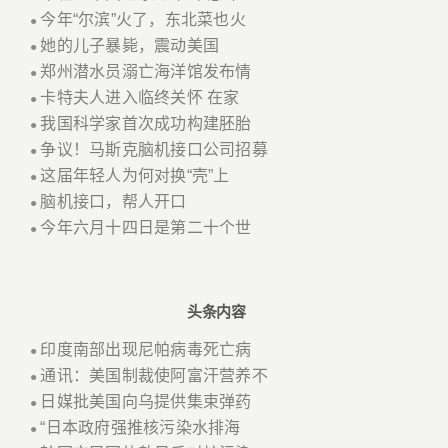
今年“尔滨”火了，东北菜也火
●
她的儿子暴毙，震动美国
●
郑州潜水员溺亡海洋馆发布情
●
卡特夫人进入临终关怀 在家
●
我国科学家首次成功构建胚胎
●
争议！马斯克脑机接口公司招募
●
这届年轻人为何对换“壳”上
●
脑机接口，帮人开口
●
今年六月十四日是第二十个世
●
头条内容
印度南部出现尼帕病毒死亡病
●
通讯：美国制裁使阿富汗营养不
●
日媒批美国向乌提供集束弹药
●
“日本政府强推核污染水排海
●