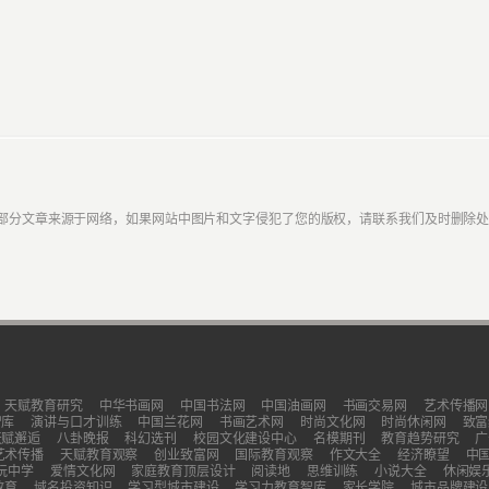
部分文章来源于网络，如果网站中图片和文字侵犯了您的版权，请联系我们及时删除
天赋教育研究
中华书画网
中国书法网
中国油画网
书画交易网
艺术传播网
智库
演讲与口才训练
中国兰花网
书画艺术网
时尚文化网
时尚休闲网
致富
天赋邂逅
八卦晚报
科幻选刊
校园文化建设中心
名模期刊
教育趋势研究
广
艺术传播
天赋教育观察
创业致富网
国际教育观察
作文大全
经济瞭望
中
玩中学
爱情文化网
家庭教育顶层设计
阅读地
思维训练
小说大全
休闲娱
教育
域名投资知识
学习型城市建设
学习力教育智库
家长学院
城市品牌建设