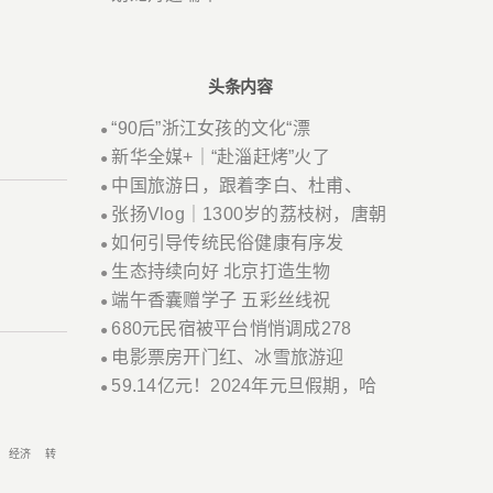
头条内容
“90后”浙江女孩的文化“漂
●
新华全媒+｜“赴淄赶烤”火了
●
中国旅游日，跟着李白、杜甫、
●
张扬Vlog｜1300岁的荔枝树，唐朝
●
如何引导传统民俗健康有序发
●
生态持续向好 北京打造生物
●
端午香囊赠学子 五彩丝线祝
●
680元民宿被平台悄悄调成278
●
电影票房开门红、冰雪旅游迎
●
59.14亿元！2024年元旦假期，哈
●
经济
转