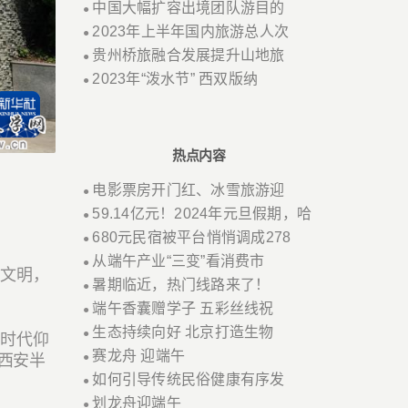
中国大幅扩容出境团队游目的
●
2023年上半年国内旅游总人次
●
贵州桥旅融合发展提升山地旅
●
2023年“泼水节” 西双版纳
●
热点内容
电影票房开门红、冰雪旅游迎
●
59.14亿元！2024年元旦假期，哈
●
680元民宿被平台悄悄调成278
●
从端午产业“三变”看消费市
●
前文明，
暑期临近，热门线路来了！
●
端午香囊赠学子 五彩丝线祝
●
生态持续向好 北京打造生物
●
器时代仰
赛龙舟 迎端午
●
西安半
如何引导传统民俗健康有序发
●
划龙舟迎端午
●