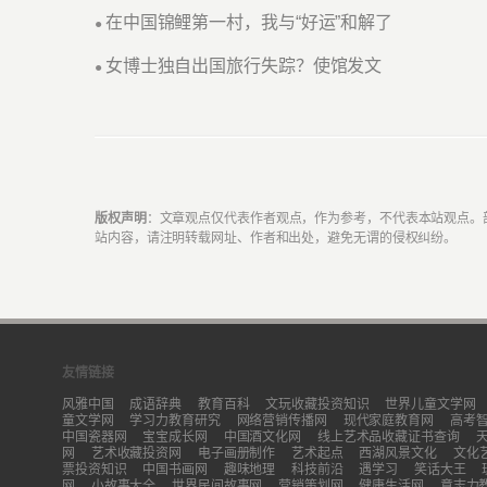
在中国锦鲤第一村，我与“好运”和解了
●
女博士独自出国旅行失踪？使馆发文
●
版权声明
：文章观点仅代表作者观点，作为参考，不代表本站观点。
站内容，请注明转载网址、作者和出处，避免无谓的侵权纠纷。
友情链接
风雅中国
成语辞典
教育百科
文玩收藏投资知识
世界儿童文学网
童文学网
学习力教育研究
网络营销传播网
现代家庭教育网
高考
中国瓷器网
宝宝成长网
中国酒文化网
线上艺术品收藏证书查询
网
艺术收藏投资网
电子画册制作
艺术起点
西湖风景文化
文化
票投资知识
中国书画网
趣味地理
科技前沿
遇学习
笑话大王
网
小故事大全
世界民间故事网
营销策划网
健康生活网
意志力