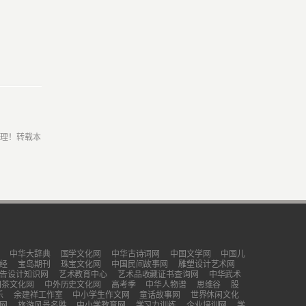
处理！转载本
中华大辞典
国学文化网
中华古诗词网
中国文学网
中国儿
经
宝岛期刊
珠宝文化网
中国民间故事网
雕塑设计艺术网
告设计知识网
艺术教育中心
艺术品收藏证书查询网
中华武术
国茶文化网
中外历史文化网
高考季
中华人物谱
思维谷
股
乐
余建祥工作室
中小学生作文网
童话故事网
世界休闲文化
网
旅游风景名胜
中小学教育网
学习力训练
企业培训网
学