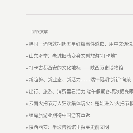
【
相关文章
】
韩国一酒店就捆绑五星红旗事件道歉，用中文连说“
●
山东济宁：老城旧巷变身文创旅游“打卡地”
●
打卡古都西安的文化地标——陕西历史博物馆
●
新趋势、新业态、新活力……端午假期“新新”向荣
●
出行、旅游、消费里看活力 端午假期各项数据亮
●
云南火把节万人狂欢集体玩火：楚雄进入“火把节模
●
缅甸旅游业期待中国游客重返
●
陕西西安：半坡博物馆里探寻史前文明
●