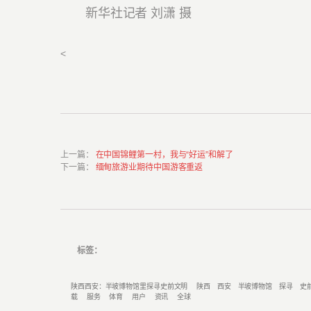
新华社记者 刘潇 摄
<
上一篇
：
在中国锦鲤第一村，我与“好运”和解了
下一篇
：
缅甸旅游业期待中国游客重返
标签：
陕西西安：半坡博物馆里探寻史前文明
陕西
西安
半坡博物馆
探寻
史
载
服务
体育
用户
资讯
全球