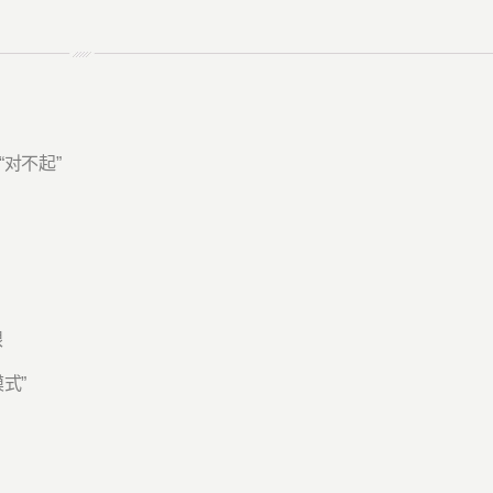
对不起”
眼
式”