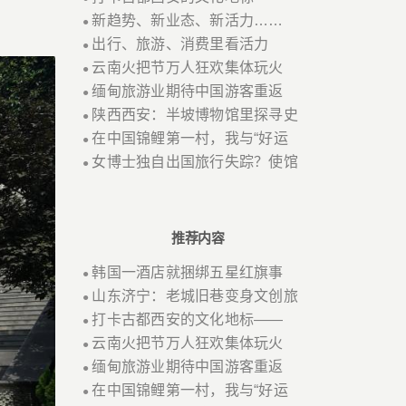
新趋势、新业态、新活力……
●
出行、旅游、消费里看活力
●
云南火把节万人狂欢集体玩火
●
缅甸旅游业期待中国游客重返
●
陕西西安：半坡博物馆里探寻史
●
在中国锦鲤第一村，我与“好运
●
女博士独自出国旅行失踪？使馆
●
推荐内容
韩国一酒店就捆绑五星红旗事
●
山东济宁：老城旧巷变身文创旅
●
打卡古都西安的文化地标——
●
云南火把节万人狂欢集体玩火
●
缅甸旅游业期待中国游客重返
●
在中国锦鲤第一村，我与“好运
●