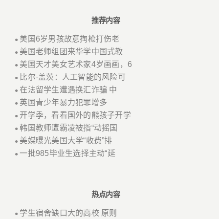
推荐内容
美国6岁男孩故意掏枪打伤老
●
美国老师组团来华学中国式教
●
美国天才美女艺术家4岁画画，6
●
比尔·盖茨：人工智能的风险可
●
在法留学生遭遇换汇诈骗 中
●
英国青少年暴力犯罪增多
●
开学季，看看国外的熊孩子开学
●
韩国教师遭霸凌被指“动摇国
●
美媒曝光美国大学“收费”排
●
一批985毕业生选择主动“延
●
热点内容
学生宿舍缺口大的高校 原则
●