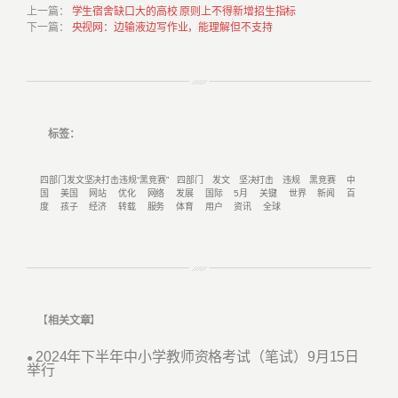
上一篇
：
学生宿舍缺口大的高校 原则上不得新增招生指标
下一篇
：
央视网：边输液边写作业，能理解但不支持
标签：
四部门发文坚决打击违规“黑竞赛”
四部门
发文
坚决打击
违规
黑竞赛
中
国
美国
网站
优化
网络
发展
国际
5月
关键
世界
新闻
百
度
孩子
经济
转载
服务
体育
用户
资讯
全球
【
相关文章
】
2024年下半年中小学教师资格考试（笔试）9月15日
●
举行