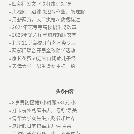
四部门发文坚决打击违规“黑
●
央视网：边输液边写作业，能理解
●
月薪两万，大厂疯抢AI数据标注
●
2024年艺考等高校招生将改革
●
2023年第六届宝珀理想国文学
●
北京11所高校具有艺术类专业
●
两部门联合开展金秋助学活动
●
家长花费50万为自闭症儿子经
●
天津大学一男生遭女生扣一脑
●
头条内容
8岁男孩摆摊1小时赚584元 小
●
打卡杭州茑屋书店，号称“最美
●
清华大学女生洪昊昀参加世界
●
这所假日学校每周开课 百余
●
高校院长寄语毕业生：不要成为