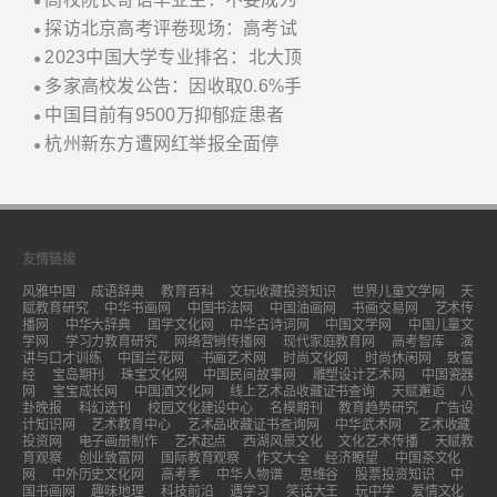
●
探访北京高考评卷现场：高考试
●
2023中国大学专业排名：北大顶
●
多家高校发公告：因收取0.6%手
●
中国目前有9500万抑郁症患者
●
杭州新东方遭网红举报全面停
●
友情链接
风雅中国
成语辞典
教育百科
文玩收藏投资知识
世界儿童文学网
天
赋教育研究
中华书画网
中国书法网
中国油画网
书画交易网
艺术传
播网
中华大辞典
国学文化网
中华古诗词网
中国文学网
中国儿童文
学网
学习力教育研究
网络营销传播网
现代家庭教育网
高考智库
演
讲与口才训练
中国兰花网
书画艺术网
时尚文化网
时尚休闲网
致富
经
宝岛期刊
珠宝文化网
中国民间故事网
雕塑设计艺术网
中国瓷器
网
宝宝成长网
中国酒文化网
线上艺术品收藏证书查询
天赋邂逅
八
卦晚报
科幻选刊
校园文化建设中心
名模期刊
教育趋势研究
广告设
计知识网
艺术教育中心
艺术品收藏证书查询网
中华武术网
艺术收藏
投资网
电子画册制作
艺术起点
西湖风景文化
文化艺术传播
天赋教
育观察
创业致富网
国际教育观察
作文大全
经济瞭望
中国茶文化
网
中外历史文化网
高考季
中华人物谱
思维谷
股票投资知识
中
国书画网
趣味地理
科技前沿
遇学习
笑话大王
玩中学
爱情文化