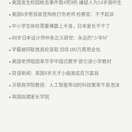
美国发生校园枪击事件致4死9伤 嫌疑人为14岁高中生
●
美国6岁男孩故意掏枪打伤老师 检察官：不予起诉
●
中小学生体检需要裸露上半身，日本家长不干了
●
88岁日本设计师仲条正义辞世：永远的“少年N”
●
学霸被阿联酋高校录取 四年180万费用全包
●
美国老师组团来华学中国式教学 欲引进小学教材
●
双语新闻：英国9岁天才小画家成百万富翁
●
沃顿商学院教授：人工智能带动的科技繁荣不是泡沫
●
英国拟建家长学院
●