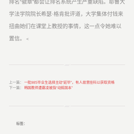
排名“徽章”都会让排名系统产生严重缺陷。耶鲁大
学法学院院长希瑟·格肯批评道，大学集体付钱来
扭曲她们在课堂上教授的事情，这一点令她难以
置信。
<
上一篇
：
一批985毕业生选择主动“延毕”，有人故意挂科以获取资格
下一篇
：
韩国教师遭霸凌被指“动摇国本”
标签：