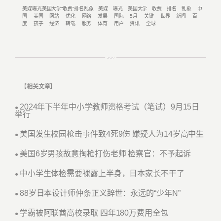
美媒曝光美国大学“收费”排名乱象
美媒
曝光
美国大学
收费
排名
乱象
中
国
美国
网站
优化
网络
发展
国际
5月
关键
世界
新闻
百
度
孩子
经济
转载
服务
体育
用户
资讯
全球
【
相关文章
】
2024年下半年中小学教师资格考试（笔试）9月15日
●
举行
美国发生校园枪击事件致4死9伤 嫌疑人为14岁高中生
●
美国6岁男孩故意掏枪打伤老师 检察官：不予起诉
●
中小学生体检需要裸露上半身，日本家长不干了
●
88岁日本设计师仲条正义辞世：永远的“少年N”
●
学霸被阿联酋高校录取 四年180万费用全包
●