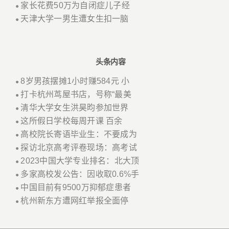
家长花费50万为自闭症儿子经
●
天津大学一男生遭女生扣一脑
●
头条内容
8岁男孩摆摊1小时赚584元 小
●
打卡杭州茑屋书店，号称“最美
●
清华大学女生洪昊昀参加世界
●
这所假日学校每周开课 百余
●
高校院长寄语毕业生：不要成为
●
探访北京高考评卷现场：高考试
●
2023中国大学专业排名：北大顶
●
多家高校发公告：因收取0.6%手
●
中国目前有9500万抑郁症患者
●
杭州新东方遭网红举报全面停
●