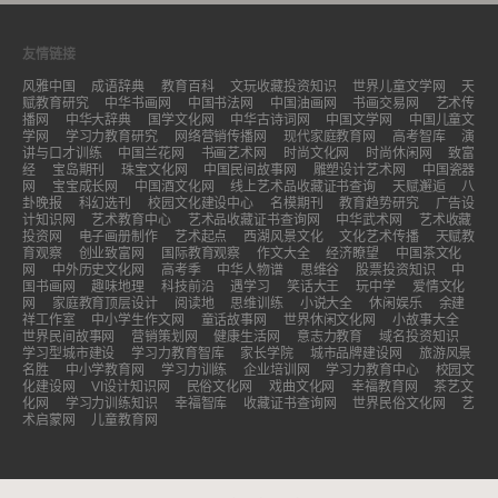
友情链接
风雅中国
成语辞典
教育百科
文玩收藏投资知识
世界儿童文学网
天
赋教育研究
中华书画网
中国书法网
中国油画网
书画交易网
艺术传
播网
中华大辞典
国学文化网
中华古诗词网
中国文学网
中国儿童文
学网
学习力教育研究
网络营销传播网
现代家庭教育网
高考智库
演
讲与口才训练
中国兰花网
书画艺术网
时尚文化网
时尚休闲网
致富
经
宝岛期刊
珠宝文化网
中国民间故事网
雕塑设计艺术网
中国瓷器
网
宝宝成长网
中国酒文化网
线上艺术品收藏证书查询
天赋邂逅
八
卦晚报
科幻选刊
校园文化建设中心
名模期刊
教育趋势研究
广告设
计知识网
艺术教育中心
艺术品收藏证书查询网
中华武术网
艺术收藏
投资网
电子画册制作
艺术起点
西湖风景文化
文化艺术传播
天赋教
育观察
创业致富网
国际教育观察
作文大全
经济瞭望
中国茶文化
网
中外历史文化网
高考季
中华人物谱
思维谷
股票投资知识
中
国书画网
趣味地理
科技前沿
遇学习
笑话大王
玩中学
爱情文化
网
家庭教育顶层设计
阅读地
思维训练
小说大全
休闲娱乐
余建
祥工作室
中小学生作文网
童话故事网
世界休闲文化网
小故事大全
世界民间故事网
营销策划网
健康生活网
意志力教育
域名投资知识
学习型城市建设
学习力教育智库
家长学院
城市品牌建设网
旅游风景
名胜
中小学教育网
学习力训练
企业培训网
学习力教育中心
校园文
化建设网
VI设计知识网
民俗文化网
戏曲文化网
幸福教育网
茶艺文
化网
学习力训练知识
幸福智库
收藏证书查询网
世界民俗文化网
艺
术启蒙网
儿童教育网