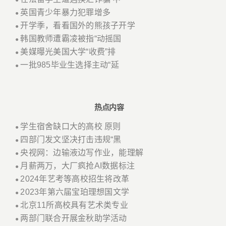
●
英国青少年暴力犯罪增多
●
开学季，看看国外的熊孩子开学
●
韩国教师遭霸凌被指“动摇国
●
美媒曝光美国大学“收费”排
●
一批985毕业生选择主动“延
●
热点内容
学生宿舍缺口大的高校 原则
●
四部门发文坚决打击违规“黑
●
央视网：边输液边写作业，能理解
●
月薪两万，大厂疯抢AI数据标注
●
2024年艺考等高校招生将改革
●
2023年第六届宝珀理想国文学
●
北京11所高校具有艺术类专业
●
两部门联合开展金秋助学活动
●