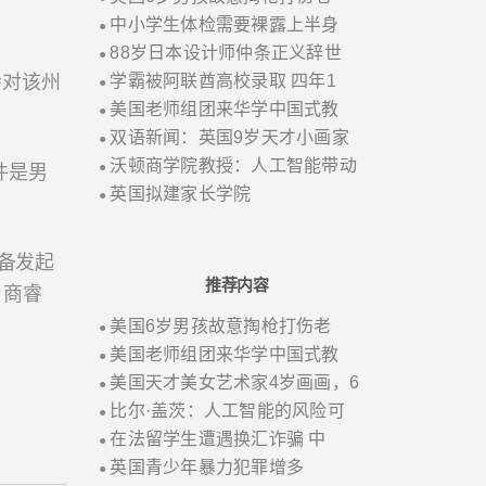
中小学生体检需要裸露上半身
●
88岁日本设计师仲条正义辞世
●
会对该州
学霸被阿联酋高校录取 四年1
●
美国老师组团来华学中国式教
●
双语新闻：英国9岁天才小画家
●
沃顿商学院教授：人工智能带动
●
件是男
英国拟建家长学院
●
备发起
推荐内容
 商睿
美国6岁男孩故意掏枪打伤老
●
美国老师组团来华学中国式教
●
美国天才美女艺术家4岁画画，6
●
比尔·盖茨：人工智能的风险可
●
在法留学生遭遇换汇诈骗 中
●
英国青少年暴力犯罪增多
●