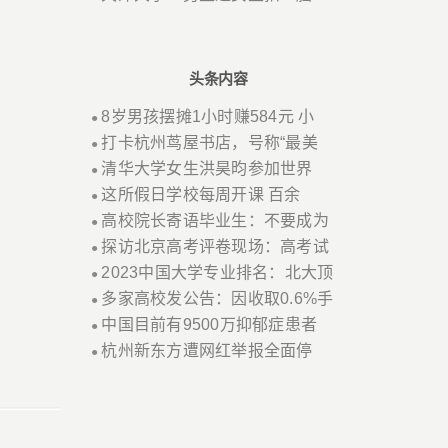
头条内容
8岁男孩摆摊1小时赚584元 小
●
打卡杭州茑屋书店，号称“最美
●
清华大学女生洪昊昀参加世界
●
这所假日学校每周开课 百余
●
高校院长寄语毕业生：不要成为
●
探访北京高考评卷现场：高考试
●
2023中国大学专业排名：北大顶
●
多家高校发公告：因收取0.6%手
●
中国目前有9500万抑郁症患者
●
杭州新东方遭网红举报全面停
●