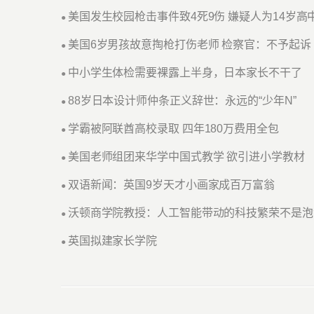
美国发生校园枪击事件致4死9伤 嫌疑人为14岁高
●
美国6岁男孩故意掏枪打伤老师 检察官：不予起诉
●
中小学生体检需要裸露上半身，日本家长不干了
●
88岁日本设计师仲条正义辞世：永远的“少年N”
●
学霸被阿联酋高校录取 四年180万费用全包
●
美国老师组团来华学中国式教学 欲引进小学教材
●
双语新闻：英国9岁天才小画家成百万富翁
●
沃顿商学院教授：人工智能带动的科技繁荣不是泡
●
英国拟建家长学院
●