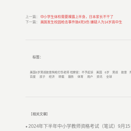
上一篇
：
中小学生体检需要裸露上半身，日本家长不干了
下一篇
：
美国发生校园枪击事件致4死9伤 嫌疑人为14岁高中生
标签：
美国6岁男孩故意掏枪打伤老师 检察官：不予起诉
美国
6岁
男孩
故意
百度
孩子
经济
转载
服务
体育
用户
资讯
全球
【
相关文章
】
2024年下半年中小学教师资格考试（笔试）9月1
●