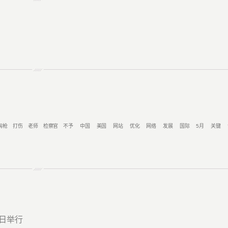
掏枪
打伤
老师
检察官
不予
中国
美国
网站
优化
网络
发展
国际
5月
关键
5日举行