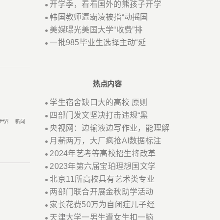
开学季，看看国外的熊孩子开学
●
韩国教师遭霸凌被指“动摇国
●
美媒曝光美国大学“收费”排
●
一批985毕业生选择主动“延
●
热点内容
学生宿舍缺口大的高校 原则
●
四部门发文坚决打击违规“黑
●
世界
新闻
央视网：边输液边写作业，能理解
●
月薪两万，大厂疯抢AI数据标注
●
2024年艺考等高校招生将改革
●
2023年第六届宝珀理想国文学
●
北京11所高校具有艺术类专业
●
两部门联合开展金秋助学活动
●
家长花费50万为自闭症儿子经
●
天津大学一男生遭女生扣一脑
●