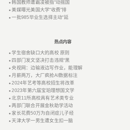
韩国教师遭霸凌被指“动摇国
●
美媒曝光美国大学“收费”排
●
一批985毕业生选择主动“延
●
热点内容
学生宿舍缺口大的高校 原则
●
四部门发文坚决打击违规“黑
●
央视网：边输液边写作业，能理解
●
月薪两万，大厂疯抢AI数据标注
●
2024年艺考等高校招生将改革
●
2023年第六届宝珀理想国文学
●
北京11所高校具有艺术类专业
●
两部门联合开展金秋助学活动
●
家长花费50万为自闭症儿子经
●
天津大学一男生遭女生扣一脑
●