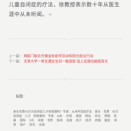
儿童自闭症的疗法，徐教授表示数十年从医生
涯中从未听闻。
<
上一篇
：
两部门联合开展金秋助学活动和阳光就业行动
下一篇
：
天津大学一男生遭女生扣一脑袋饭 追上去理论被扇耳光
标签：
家长花费50万为自闭症儿子经络重构？专家：从未听说该疗法
家长
花费
50万
自闭症
儿子
经络重构
专家
从未
中国
美国
网站
优化
网络
发
展
国际
5月
关键
世界
新闻
百度
孩子
经济
转载
服务
体
育
用户
资讯
全球