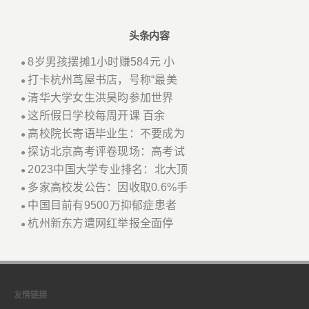
头条内容
8岁男孩摆摊1小时赚584元 小
●
打卡杭州茑屋书店，号称“最美
●
清华大学女生洪昊昀参加世界
●
这所假日学校每周开课 百余
●
高校院长寄语毕业生：不要成为
●
探访北京高考评卷现场：高考试
●
2023中国大学专业排名：北大顶
●
多家高校发公告：因收取0.6%手
●
中国目前有9500万抑郁症患者
●
杭州新东方遭网红举报全面停
●
友情链接