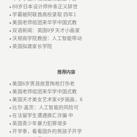
88岁日本设计师仲条正义辞世
●
学霸被阿联酋高校录取 四年1
●
美国老师组团来华学中国式教
●
双语新闻：英国9岁天才小画家
●
沃顿商学院教授：人工智能带动
●
英国拟建家长学院
●
推荐内容
美国6岁男孩故意掏枪打伤老
●
美国老师组团来华学中国式教
●
美国天才美女艺术家4岁画画，6
●
比尔·盖茨：人工智能的风险可
●
在法留学生遭遇换汇诈骗 中
●
英国青少年暴力犯罪增多
●
开学季，看看国外的熊孩子开学
●