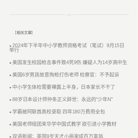
【
相关文章
】
2024年下半年中小学教师资格考试（笔试）9月15日
●
举行
美国发生校园枪击事件致4死9伤 嫌疑人为14岁高中生
●
美国6岁男孩故意掏枪打伤老师 检察官：不予起诉
●
中小学生体检需要裸露上半身，日本家长不干了
●
88岁日本设计师仲条正义辞世：永远的“少年N”
●
学霸被阿联酋高校录取 四年180万费用全包
●
美国老师组团来华学中国式教学 欲引进小学教材
●
双语新闻：英国9岁天才小画家成百万富翁
●